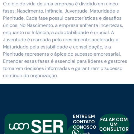
O ciclo de vida de uma empresa é dividido em cinco
fases: Nascimento, Infância, Juventude, Maturidade e
Plenitude. Cada fase possui características e desafios
únicos. No Nascimento, a empresa enfrenta incertezas,
enquanto na Infância, a adaptabilidade é crucial. A
Juventude é marcada pelo crescimento acelerado, a
Maturidade pela estabilidade e consolidação, e a
Plenitude representa o ápice do sucesso empresarial.
Entender essas fases é essencial para líderes e gestores
tomarem decisões informadas e garantirem o sucesso
contínuo da organização.
ENTRE EM
FALAR COM
CONTATO
UM
CONOSCO
CONSULTOR