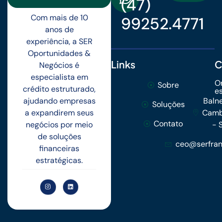
(47)
Com mais de 10
99252.4771
anos de
experiência, a SER
Oportunidades &
Links
C
Negócios é
especialista em
O
Sobre
crédito estruturado,
e
ajudando empresas
Baln
Soluções
a expandirem seus
Camb
Contato
negócios por meio
- 
de soluções
ceo@serfran
financeiras
estratégicas.