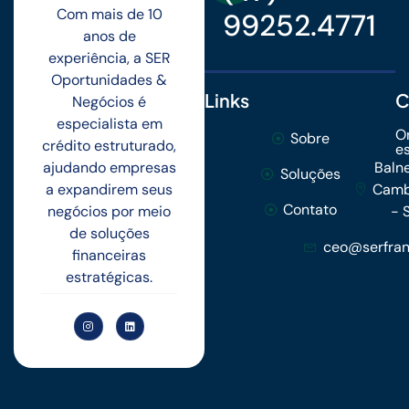
Com mais de 10
99252.4771
anos de
experiência, a SER
Oportunidades &
Links
C
Negócios é
especialista em
O
Sobre
crédito estruturado,
e
ajudando empresas
Baln
Soluções
a expandirem seus
Camb
Contato
negócios por meio
- 
de soluções
ceo@serfran
financeiras
estratégicas.