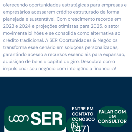
oferecendo oportunidades estratégicas para empresas e
empresários acessarem crédito estruturado de forma
planejada e sustentável. Com crescimento recorde em
2023 e 2024 e projeções otimistas para 2025, o setor
movimenta bilhões e se consolida como alternativa ao
crédito tradicional. A SER Oportunidades & Negócios
transforma esse cenário em soluções personalizadas,
garantindo acesso a recursos essenciais para expansão,
aquisição de bens e capital de giro. Descubra como
impulsionar seu negócio com inteligência financeira!
ENTRE EM
FALAR COM
CONTATO
UM
CONOSCO
CONSULTOR
(47)