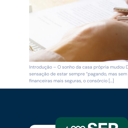
Introdução – O sonho da casa própria mudou Du
sensação de estar sempre “pagando, mas sem s
financeiras mais seguras, o consórcio […]