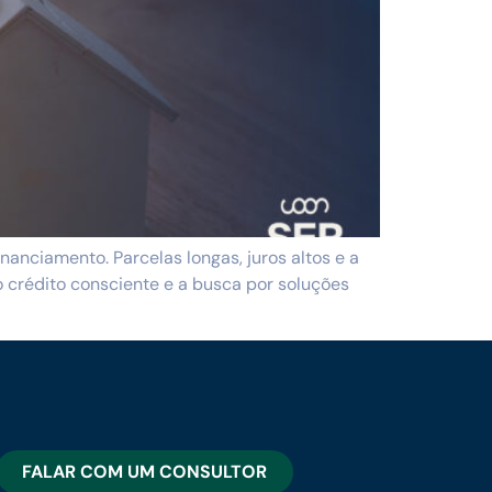
anciamento. Parcelas longas, juros altos e a
 crédito consciente e a busca por soluções
FALAR COM UM CONSULTOR