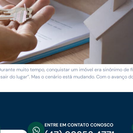
rante muito tempo, conquistar um imóvel era sinônimo de fin
air do lugar”. Mas o cenário está mudando. Com o avanço do
ENTRE EM CONTATO CONOSCO