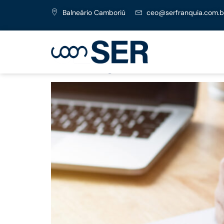
Balneário Camboriú
ceo@serfranquia.com.b
Consórcio imobiliário:
estratégia